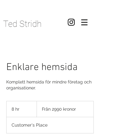
Ted Stridh
Enklare hemsida
Komplett hemsida för mindre företag och
organisationer.
Från
2990
8 hr
8
Från 2990 kronor
kronor
h
r
Customer's Place