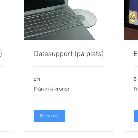
)
Datasupport (på plats)
E
1 h
8
Från
Fr
Från 495 kronor
F
495
29
kronor
kr
Boka nu