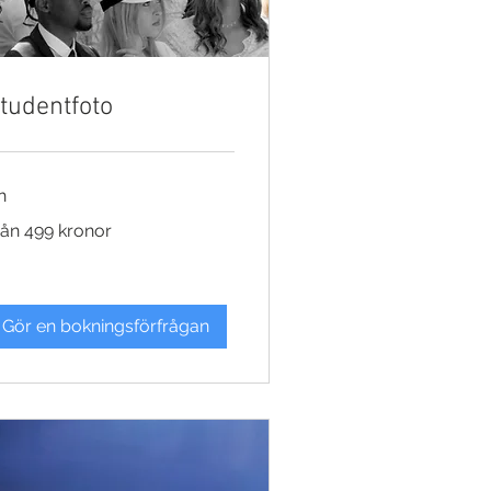
tudentfoto
h
ån
rån 499 kronor
9
onor
Gör en bokningsförfrågan