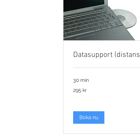
Datasupport (distans
30 min
295
295 kr
svenska
kronor
Boka nu