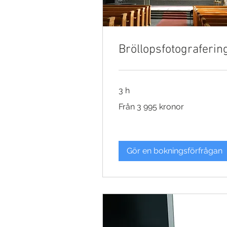
Bröllopsfotograferin
3 h
Från
Från 3 995 kronor
3
995
kronor
Gör en bokningsförfrågan