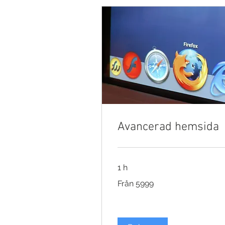
Avancerad hemsida
1 h
Från
Från 5999
5999