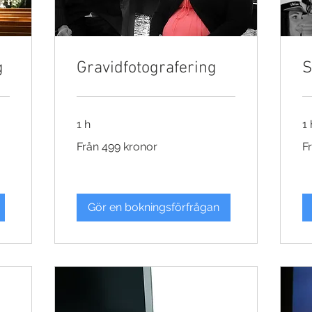
g
Gravidfotografering
S
1 h
1 
Från
Fr
Från 499 kronor
F
499
49
kronor
kr
Gör en bokningsförfrågan