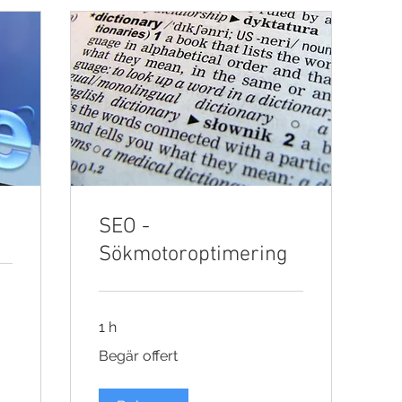
SEO -
Sökmotoroptimering
1 h
Begär
Begär offert
offert