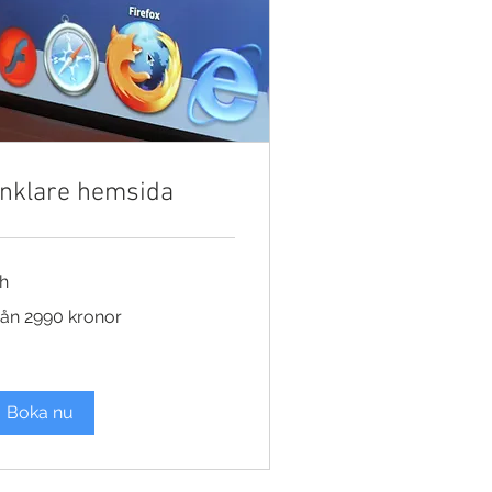
nklare hemsida
 h
ån
rån 2990 kronor
90
onor
Boka nu