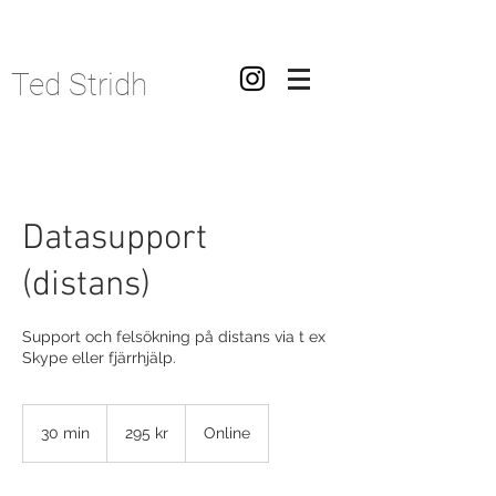
Ted Stridh
Datasupport
(distans)
Support och felsökning på distans via t ex
Skype eller fjärrhjälp.
295
svenska
30 min
3
295 kr
Online
kronor
0
m