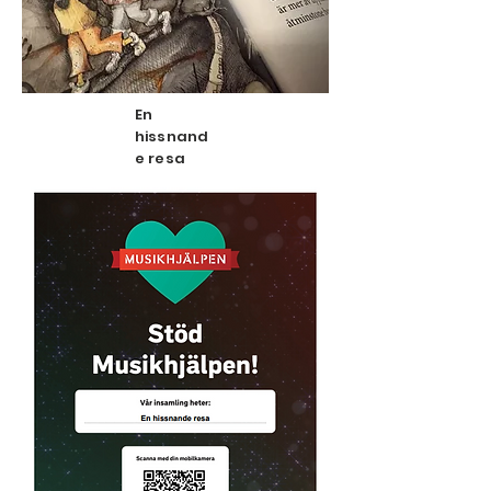
En
hissnand
e resa