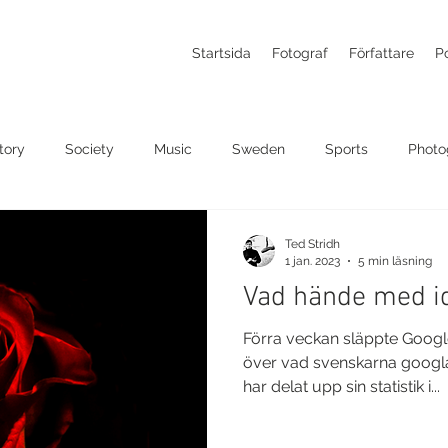
Startsida
Fotograf
Författare
Po
tory
Society
Music
Sweden
Sports
Photo
Ted Stridh
1 jan. 2023
5 min läsning
Vad hände med i
Förra veckan släppte Googl
över vad svenskarna googla
har delat upp sin statistik i...