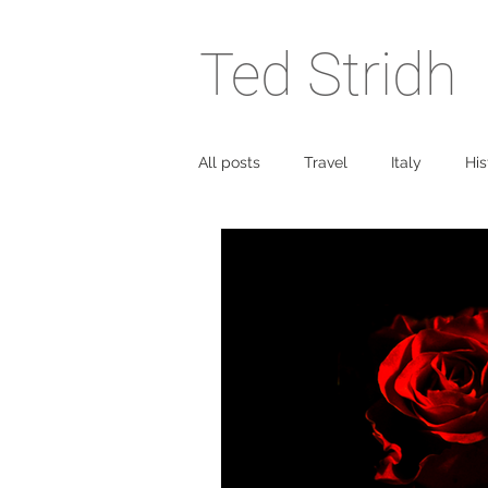
Ted Stridh
All posts
Travel
Italy
His